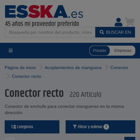
BUSCAR EN
Privado
Empresas
Página de inicio
Acoplamientos de manguera
Conector
Conector recto
Conector recto
220 Artículo
Conector de enchufe para conectar mangueras en la misma
dirección
Categorías
Filtrar y ordenar
1