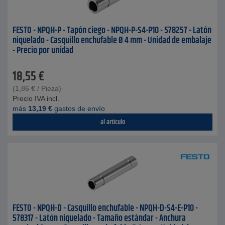
FESTO - NPQH-P - Tapón ciego - NPQH-P-S4-P10 - 578257 - Latón
niquelado - Casquillo enchufable Ø 4 mm - Unidad de embalaje
- Precio por unidad
18,55
€
(
1,86
€
/ Pieza)
Precio IVA incl.
más
13,19
€
gastos de envío
al artículo
FESTO - NPQH-D - Casquillo enchufable - NPQH-D-S4-E-P10 -
578317 - Latón niquelado - Tamaño estándar - Anchura