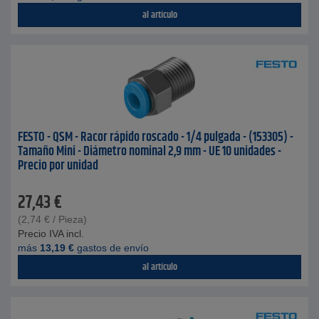
al artículo
FESTO - QSM - Racor rápido roscado - 1/4 pulgada - (153305) -
Tamaño Mini - Diámetro nominal 2,9 mm - UE 10 unidades -
Precio por unidad
27,43
€
(
2,74
€
/ Pieza)
Precio IVA incl.
más
13,19
€
gastos de envío
al artículo