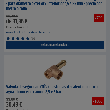
- para diámetro exterior/ interior de 1,5 a 85 mm - precio por
metro o rollo
33,72
€
-7%
de
31,36
€
Precio IVA incl.
más
13,19
€
gastos de envío
(5)
Seleccionar ejecución...
Válvula de seguridad (TÜV) - sistemas de calentamiento de
agua - bronce de cañón - 2,5 y 3 bar
33,88
€
-10%
30,49
€