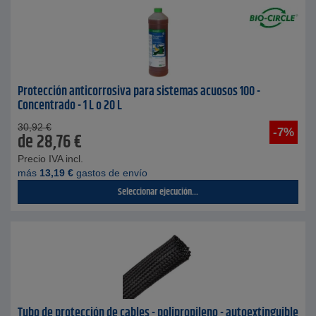
Protección anticorrosiva para sistemas acuosos 100 -
Concentrado - 1 L o 20 L
30,92
€
-7%
de
28,76
€
Precio IVA incl.
más
13,19
€
gastos de envío
Seleccionar ejecución...
Tubo de protección de cables - polipropileno - autoextinguible