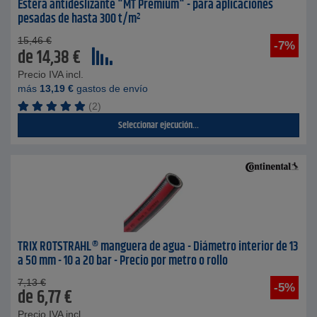
Estera antideslizante "MT Premium" - para aplicaciones
pesadas de hasta 300 t/m²
15,46
€
-7%
de
14,38
€
Precio IVA incl.
más
13,19
€
gastos de envío
(2)
Seleccionar ejecución...
TRIX ROTSTRAHL® manguera de agua - Diámetro interior de 13
a 50 mm - 10 a 20 bar - Precio por metro o rollo
7,13
€
-5%
de
6,77
€
Precio IVA incl.