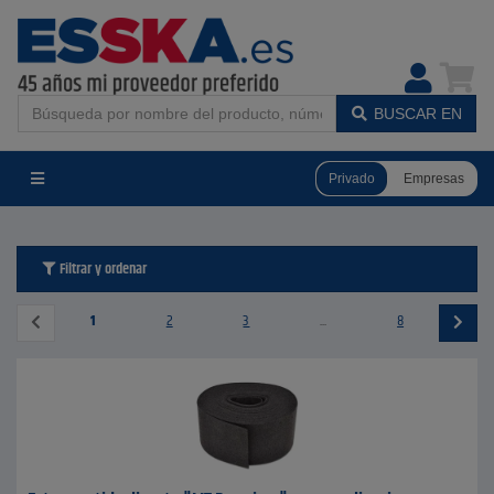
BUSCAR EN
Privado
Empresas
Filtrar y ordenar
1
2
3
...
8