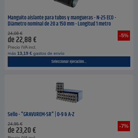
Manguito aislante para tubos y mangueras - N-25 ECO -
Diámetro nominal de 20 a 150 mm - Longitud 1 metro
24,08
€
-5%
de
22,88
€
Precio IVA incl.
más
13,19
€
gastos de envío
Seleccionar ejecución...
Sello - "GRAVUREM-SR" | 0-9 & A-Z
24,95
€
-7%
de
23,20
€
Precio IVA incl.