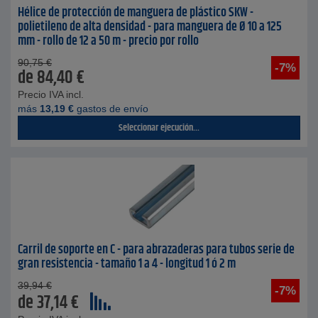
Hélice de protección de manguera de plástico SKW -
polietileno de alta densidad - para manguera de Ø 10 a 125
mm - rollo de 12 a 50 m - precio por rollo
90,75
€
-7%
de
84,40
€
Precio IVA incl.
más
13,19
€
gastos de envío
Seleccionar ejecución...
Carril de soporte en C - para abrazaderas para tubos serie de
gran resistencia - tamaño 1 a 4 - longitud 1 ó 2 m
39,94
€
-7%
de
37,14
€