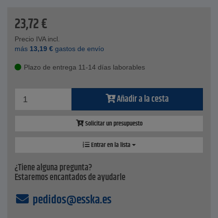
Peso - 0,05 kg
23,72
€
Precio IVA incl.
más
13,19
€
gastos de envío
Plazo de entrega 11-14 días laborables
Añadir a la cesta
Solicitar un presupuesto
Entrar en la lista
¿Tiene alguna pregunta?
Estaremos encantados de ayudarle
pedidos@esska.es