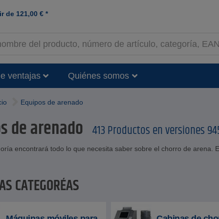
ir de
121,00
€
*
e ventajas
Quiénes somos
cio
Equipos de arenado
s de arenado
413 Productos en versiones 9
oría encontrará todo lo que necesita saber sobre el chorro de arena. En
LAS CATEGORÍAS
Máquinas móviles para
Cabinas de cho