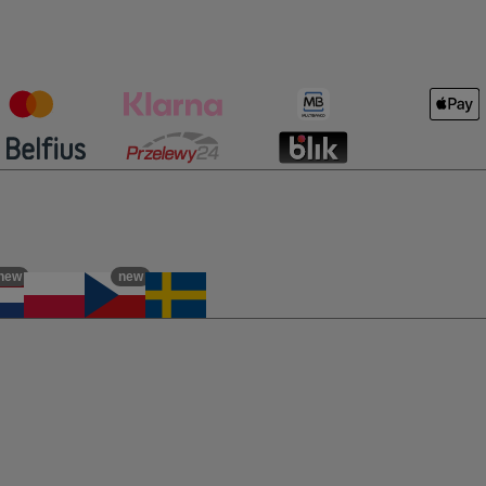
new
new