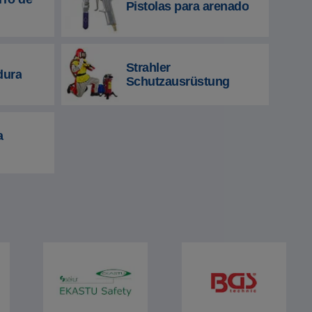
Pistolas para arenado
Strahler
dura
Schutzausrüstung
a