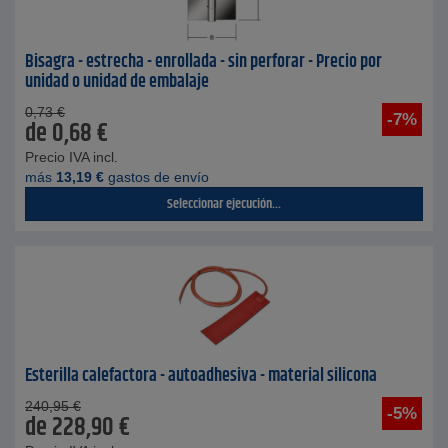
Bisagra - estrecha - enrollada - sin perforar - Precio por
unidad o unidad de embalaje
0,73
€
-7%
de
0,68
€
Precio IVA incl.
más
13,19
€
gastos de envío
Seleccionar ejecución...
Esterilla calefactora - autoadhesiva - material silicona
240,95
€
-5%
de
228,90
€