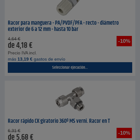
Racor para manguera - PA/PVDF/PFA - recto - diámetro
exterior de 6 a 12 mm - hasta 10 bar
4,64
€
-10%
de
4,18
€
Precio IVA incl.
más
13,19
€
gastos de envío
Seleccionar ejecución...
Racor rápido CK giratorio 360º MS verni. Racor en T
6,31
€
-10%
de
5,68
€