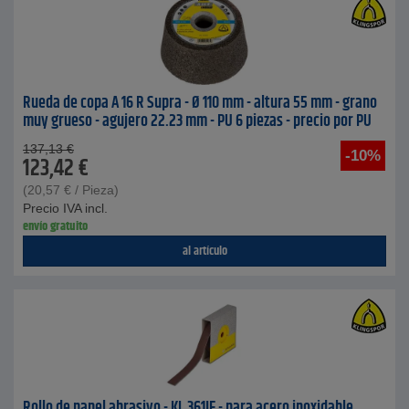
Rueda de copa A 16 R Supra - Ø 110 mm - altura 55 mm - grano
muy grueso - agujero 22.23 mm - PU 6 piezas - precio por PU
137,13
€
-10%
123,42
€
(
20,57
€
/ Pieza)
Precio IVA incl.
envío gratuito
al artículo
Rollo de papel abrasivo - KL 361JF - para acero inoxidable,