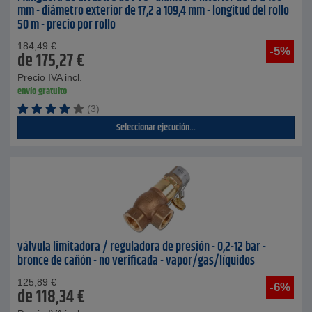
mm - diámetro exterior de 17,2 a 109,4 mm - longitud del rollo
50 m - precio por rollo
184,49
€
-5%
de
175,27
€
Precio IVA incl.
envío gratuito
(3)
Seleccionar ejecución...
válvula limitadora / reguladora de presión - 0,2-12 bar -
bronce de cañón - no verificada - vapor/gas/líquidos
125,89
€
-6%
de
118,34
€