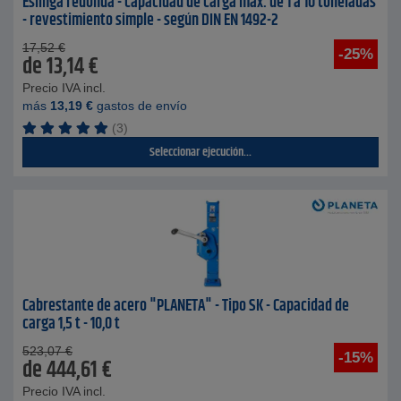
Eslinga redonda - capacidad de carga máx. de 1 a 10 toneladas
- revestimiento simple - según DIN EN 1492-2
17,52
€
-25%
de
13,14
€
Precio IVA incl.
más
13,19
€
gastos de envío
(3)
Seleccionar ejecución...
Cabrestante de acero "PLANETA" - Tipo SK - Capacidad de
carga 1,5 t - 10,0 t
523,07
€
-15%
de
444,61
€
Precio IVA incl.