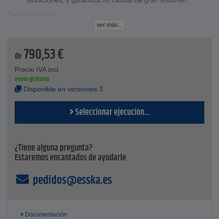
vibraciones, y garantiza un caudal de gran volumen.
Datos tecnicos
Caudal - máx. 15,5 l/min
ver más...
Presión máxima - máx. 1,4 bar
Presión de funcionamiento continuo - 0,3 bar
790,53
€
Vacío final - 83 % (-830 mbar)
de
Vacío continuo - 30
Precio IVA incl.
Motor - Ancla de campana
envío gratuito
Rodamiento de bolas
Disponible en versiones 3
Tensión - 12 ó 24 V CC
Clase de protección - IP40
Seleccionar ejecución...
Temperatura ambiente - de -10 °C a +40 °C
Sentido de giro - derecha o derecha/izquierda
Peso - 750 gr
¿Tiene alguna pregunta?
Estaremos encantados de ayudarle
pedidos@esska.es
Documentación