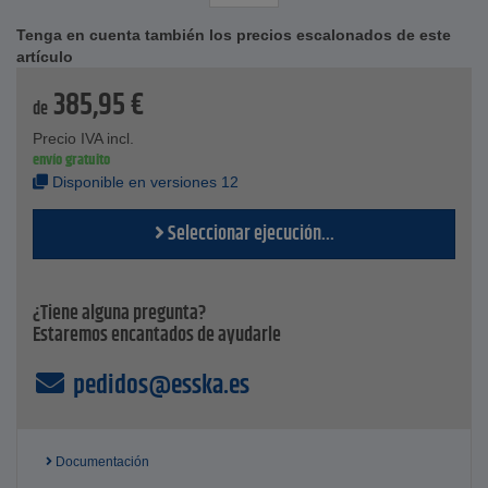
Engranajes - Bronce
Tenga en cuenta también los precios escalonados de este
Caudal - máx. 40 l/min
artículo
Conexión - 1/2 o 3/8 pulgada
Presión - máx. 7 pulgadas
385,95
€
Tensión: 12, 24 o 230 V
de
Peso - máx. 10,6 kg
Precio IVA incl.
envío gratuito
Disponible en versiones 12
Seleccionar ejecución...
¿Tiene alguna pregunta?
Estaremos encantados de ayudarle
pedidos@esska.es
Documentación