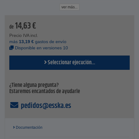
Descripción
ver más...
IDENTIFICACIÓN: Continental CONTI® Radiador FLEX 18
x 3,5 DIN73411-B >EPDM/AR/EPDM
14,63
€
Datos tecnicos
de
Capa interior - EPDM reticulado con peróxido, negro, liso,
Precio IVA incl.
no poroso
más
13,19
€
gastos de envío
Portador de presión - Aramida
Disponible en versiones 10
Capa exterior - EPDM reticulado con peróxido, negro, liso
Presión de trabajo hasta - 3 bar / 44 psi
Seleccionar ejecución...
Resistencia a la temperatura - de -40 °C a +135 °C
¿Tiene alguna pregunta?
Estaremos encantados de ayudarle
pedidos@esska.es
Documentación