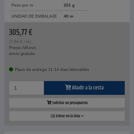
Peso por m
201 g
UNIDAD DE EMBALAJE
40 m
305,77
€
(
7,64
€
/ m)
Precio IVA incl.
envío gratuito
Plazo de entrega 11-14 días laborables
Añadir a la cesta
Solicitar un presupuesto
Entrar en la lista