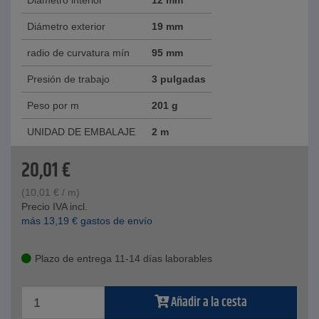
Diámetro interior
12 mm
Diámetro exterior
19 mm
radio de curvatura mín
95 mm
Presión de trabajo
3 pulgadas
Peso por m
201 g
UNIDAD DE EMBALAJE
2 m
20,01
€
(
10,01
€
/ m)
Precio IVA incl.
más
13,19
€
gastos de envío
Plazo de entrega 11-14 días laborables
Añadir a la cesta