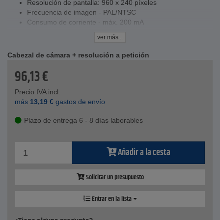
Resolución de pantalla: 960 x 240 píxeles
Frecuencia de imagen - PAL/NTSC
Consumo de corriente - máx. 200 mA
Volumen de suministro:
ver más...
Maletín, endoscopio, accesorio magnético, accesorio de
gancho, accesorio de espejo, instrucciones de uso
Cabezal de cámara + resolución a petición
Datos tecnicos
96,13
€
Cámara:
Cabezal de cámara Ø - 8 pulgadas
Precio IVA incl.
Cuello de cisne Ø - 6,5 mm
más
13,19
€
gastos de envío
Imagen - 1/9" VGA CMOS
Resolución del objetivo de la cámara: 640x480 píxeles
Plazo de entrega 6 - 8 días laborables
Ángulo de visión - 54
Alcance de enfoque: > 6 pulgadas
Balance de blancos - automático
Añadir a la cesta
Exposición - automática
Salida - PAL
Longitud del cuello de cisne - 100 cm
Solicitar un presupuesto
Clase de protección de la longitud del cuello de cisne - IP
67 impermeable
Entrar en la lista
Iluminación de la cámara - 4 LED blancos
Conexión USB - no