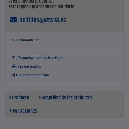
¿Tiene alguna pregunta?
Alimentación - 4 x 1,5 V AA (no incluidas)
Estaremos encantados de ayudarle
Longitud total - 122 cm
mín. Radio de curvatura - 45 mm
pedidos@esska.es
consumo máx. de corriente - 200 mA
Idioma - sin menú de selección
Documentación
¿Preguntas sobre este artículo?
Imprimir página
Recomendar artículo
Producto
Seguridad de los productos
Valoraciones