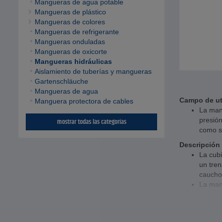
Mangueras de agua potable
Mangueras de plástico
Mangueras de colores
Mangueras de refrigerante
Mangueras onduladas
Mangueras de oxicorte
Mangueras hidráulicas
Aislamiento de tuberías y mangueras
Gartenschläuche
Mangueras de agua
Campo de ut
Manguera protectora de cables
La man
presión
mostrar todas las categorías
como so
Descripción
La cubi
un tren
caucho 
La man
resiste
Datos tecni
Materia