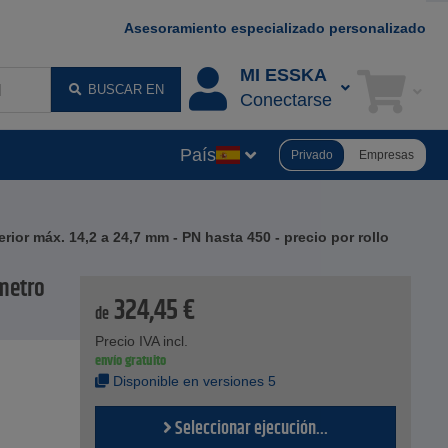
Asesoramiento especializado personalizado
MI ESSKA
BUSCAR EN
Conectarse
País
Privado
Empresas
or máx. 14,2 a 24,7 mm - PN hasta 450 - precio por rollo
ámetro
324,45
€
de
Precio IVA incl.
envío gratuito
Disponible en versiones 5
Seleccionar ejecución...