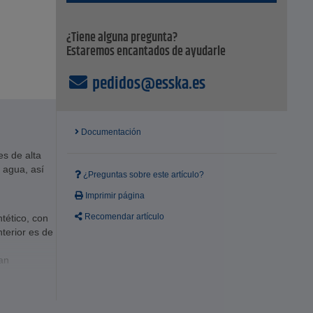
¿Tiene alguna pregunta?
Estaremos encantados de ayudarle
pedidos@esska.es
Documentación
s de alta
 agua, así
¿Preguntas sobre este artículo?
Imprimir página
Recomendar artículo
ntético, con
terior es de
an