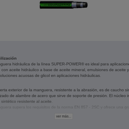
ilización
guera hidráulica de la línea SUPER-POWER® es ideal para aplicacione
 con aceite hidráulico a base de aceite mineral, emulsiones de aceite y
luciones acuosas de glicol en aplicaciones hidráulicas.
erta exterior de la manguera, resistente a la abrasión, es de caucho si
zado de alambre de acero que sirve de soporte de presión. El núcleo in
sintético resistente al aceite.
guera supera los requisitos de la norma EN 857 - 2SC y ofrece una gr
ncia al ozono y al agua salada.
ver más...
cos
l de la cubierta exterior: caucho sintético, resistente a la abrasión