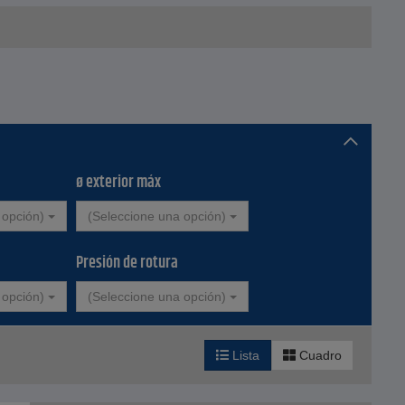
ø exterior máx
 opción)
(Seleccione una opción)
ios a base
Presión de rotura
 opción)
(Seleccione una opción)
Lista
Cuadro