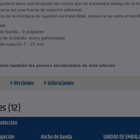
azadera tiene una lengüeta de correa que se encuentra debajo de la 
iona así una fuerza de sujeción adicional.
ca de la mordaza de sujeción es imperdible, incluso si se retira el tornil
cos
de banda - 9 pulgadas
l de la banda: acero galvanizado
de sujeción 7 - 22 mm
nta también los precios escalonados de este artículo
Versiones
Valoraciones
es (12)
selección
ujeción
Ancho de banda
UNIDAD DE EMBALA