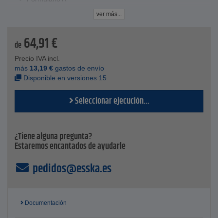
pieza de montaje normalizada
ver más...
Ø 70 mm, Ø 90 mm, Ø 100 mm, Ø 110 mm y Ø 125 mm
son medidas intermedias no normalizadas
64,91
€
Se suministra sin tornillos
de
Datos tecnicos
Precio IVA incl.
Tipo - CBA
más
13,19
€
gastos de envío
Norma - ISO 8132
Disponible en versiones 15
Forma - A
Ángulo - 180
Seleccionar ejecución...
¿Tiene alguna pregunta?
Estaremos encantados de ayudarle
pedidos@esska.es
Documentación