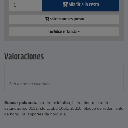
Añadir a la cesta
Solicitar un presupuesto
Entrar en la lista
Valoraciones
Aún no se ha valorado
Buscar palabras:
cilindro hidráulico
,
hidrocilindro
,
cilindro
estándar
,
iso 8132
,
storz
,
zbd 1001
,
zbd10
,
bloque de rodamiento
de horquilla
,
soportes de horquilla