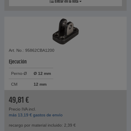
Entrar en la lista
Art. No.: 95862CBA1200
Ejecución
Perno-Ø
Ø 12 mm
CM
12 mm
49,81
€
Precio IVA incl.
más
13,19
€
gastos de envío
recargo por material incluido:
2,39
€