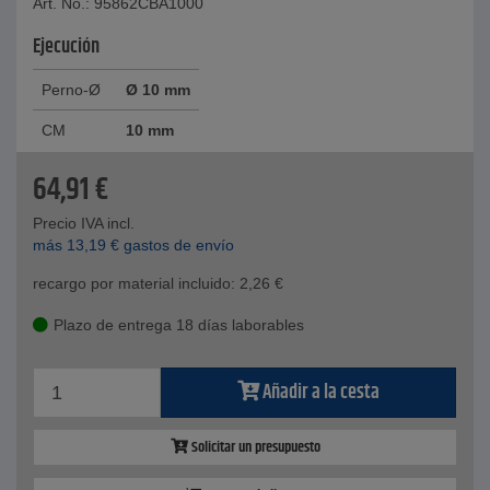
Art. No.: 95862CBA1000
Ejecución
Perno-Ø
Ø 10 mm
CM
10 mm
64,91
€
Precio IVA incl.
más
13,19
€
gastos de envío
recargo por material incluido:
2,26
€
Plazo de entrega 18 días laborables
Añadir a la cesta
Solicitar un presupuesto