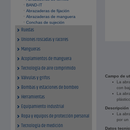
BAND-IT
Abrazaderas de fijación
Abrazaderas de manguera
Conchas de sujeción
Ruedas
Uniones roscadas y racores
Mangueras
Acoplamientos de manguera
Tecnología de aire comprimido
Campo de ut
Válvulas y grifos
La abr
Bombas y estaciones de bombeo
con baj
La abra
Herramientas
plástic
Equipamiento industrial
Descripción
La abra
Ropa y equipos de protección personal
por un
Tecnología de medición
Datos tecni