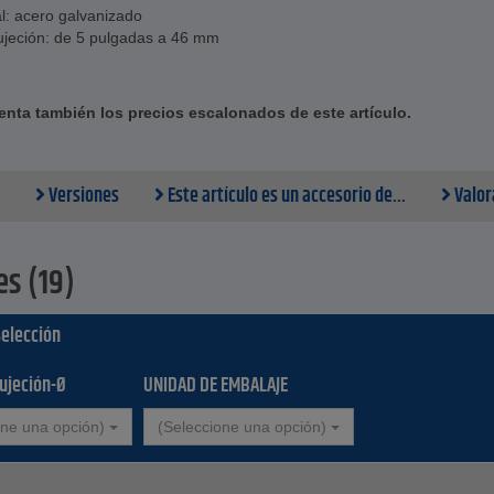
l: acero galvanizado
ujeción: de 5 pulgadas a 46 mm
nta también los precios escalonados de este artículo.
Versiones
Este artículo es un accesorio de...
Valor
es (19)
selección
ujeción-Ø
UNIDAD DE EMBALAJE
one una opción)
(Seleccione una opción)