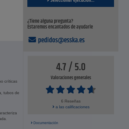
Seleccionar ejecución...
¿Tiene alguna pregunta?
Estaremos encantados de ayudarle
pedidos@esska.es
4.7 / 5.0
Valoraciones generales
o críticas
a, tubos de
6 Reseñas
a las calificaciones
aracteriza
ada.
Documentación