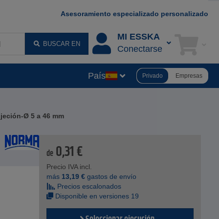
Asesoramiento especializado personalizado
MI ESSKA
BUSCAR EN
Conectarse
País
Privado
Empresas
ujeción-Ø 5 a 46 mm
0,31
€
de
Precio IVA incl.
más
13,19
€
gastos de envío
Precios escalonados
Disponible en versiones 19