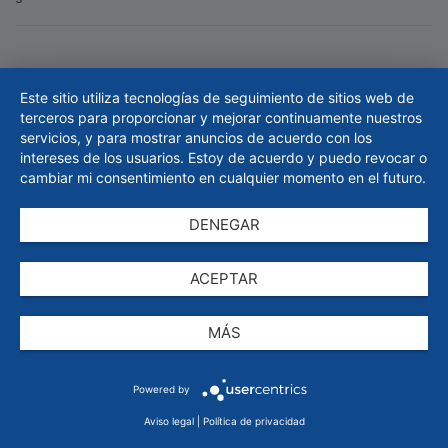
Este sitio utiliza tecnologías de seguimiento de sitios web de
terceros para proporcionar y mejorar continuamente nuestros
Póngase en contacto con nosotros
servicios, y para mostrar anuncios de acuerdo con los
intereses de los usuarios. Estoy de acuerdo y puedo revocar o
Pedidos por correo
cambiar mi consentimiento en cualquier momento en el futuro.
pedidos@esska.es
Formulario de contacto
Servicio
DENEGAR
PREGUNTAS FRECUENTES
ACEPTAR
Mi ESSKA
Gastos de envío
MÁS
Devuelve
Anular el pedido
La empresa
Powered by
Aviso legal
|
Política de privacidad
Perfil de la empresa