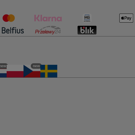
new
new