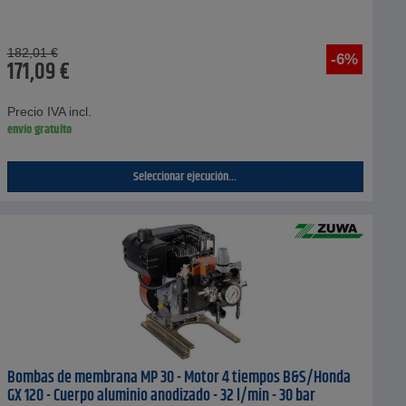
182,01
€
-6%
171,09
€
Precio IVA incl.
envío gratuito
Seleccionar ejecución...
Bombas de membrana MP 30 - Motor 4 tiempos B&S/Honda
GX 120 - Cuerpo aluminio anodizado - 32 l/min - 30 bar