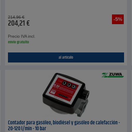
214,96
€
-5%
204,21
€
Precio IVA incl.
envío gratuito
al artículo
Contador para gasóleo, biodiésel y gasóleo de calefacción -
20-120 l/min - 10 bar