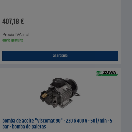
407,18
€
Precio IVA incl.
envío gratuito
al artículo
bomba de aceite "Viscomat 90" - 230 ó 400 V - 50 l/min - 5
bar - bomba de paletas