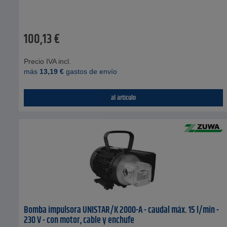
100,13
€
Precio IVA incl.
más
13,19
€
gastos de envío
al artículo
Bomba impulsora UNISTAR/K 2000-A - caudal máx. 15 l/min -
230 V - con motor, cable y enchufe