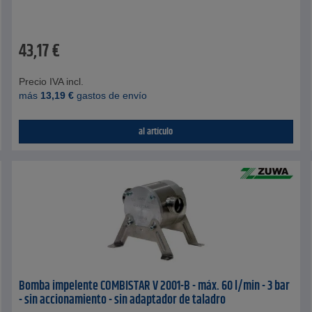
43,17
€
Precio IVA incl.
más
13,19
€
gastos de envío
al artículo
Bomba impelente COMBISTAR V 2001-B - máx. 60 l/min - 3 bar
- sin accionamiento - sin adaptador de taladro