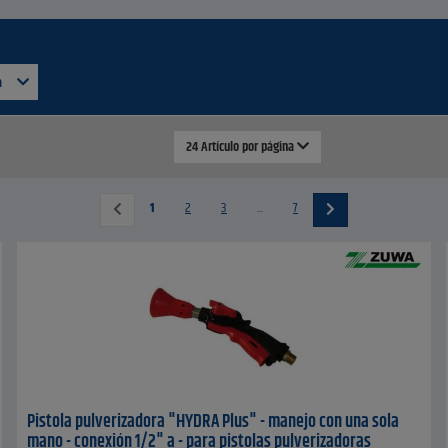
a
24 Artículo por página
1
2
3
...
7
Pistola pulverizadora "HYDRA Plus" - manejo con una sola
mano - conexión 1/2" a - para pistolas pulverizadoras