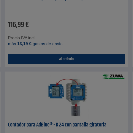
116,99
€
Precio IVA incl.
más
13,19
€
gastos de envío
al artículo
Contador para AdBlue® - K 24 con pantalla giratoria