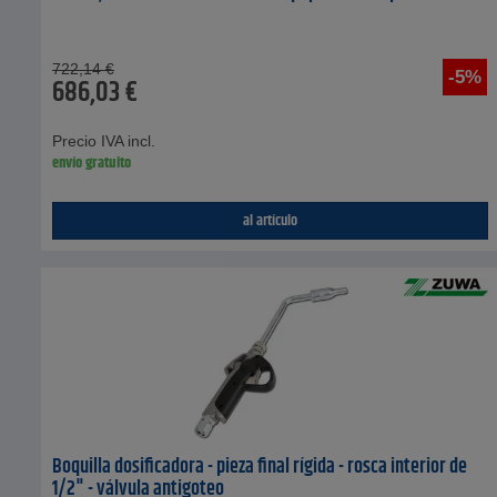
722,14
€
-5%
686,03
€
Precio IVA incl.
envío gratuito
al artículo
Boquilla dosificadora - pieza final rígida - rosca interior de
1/2" - válvula antigoteo