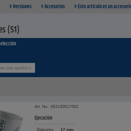
Versiones
Accesorios
Este artículo es un accesorio
es (51)
selección
one una opción)
Art. No.: 651130017001
Ejecución
Diámetro
17 mm