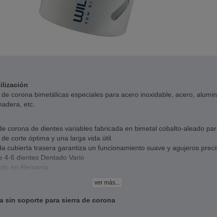
ilización
 de corona bimetálicas especiales para acero inoxidable, acero, alumin
adera, etc.
de corona de dientes variables fabricada en bimetal cobalto-aleado pa
 de corte óptima y una larga vida útil.
da cubierta trasera garantiza un funcionamiento suave y agujeros preci
e 4-6 dientes Dentado Vario
ado en Alemania
cos
ver más...
o - 4-6 dientes por pulgada
a sin soporte para sierra de corona
didad de corte - 38 mm
ible de 14 - 210 mm