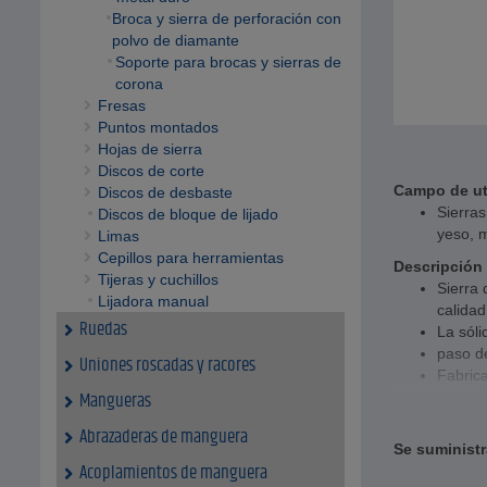
Broca y sierra de perforación con
polvo de diamante
Soporte para brocas y sierras de
corona
Fresas
Puntos montados
Hojas de sierra
Discos de corte
Campo de ut
Discos de desbaste
Sierras
Discos de bloque de lijado
yeso, m
Limas
Cepillos para herramientas
Descripción
Tijeras y cuchillos
Sierra 
Lijadora manual
calidad
Ruedas
La sóli
paso d
Uniones roscadas y racores
Fabric
Mangueras
Datos tecni
Dentad
Abrazaderas de manguera
Se suministr
Profun
Acoplamientos de manguera
dispon