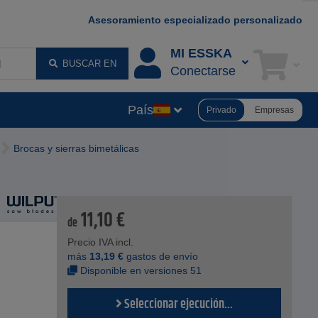
Asesoramiento especializado personalizado
MI ESSKA
BUSCAR EN
Conectarse
País
Privado
Empresas
Brocas y sierras bimetálicas
11,10
€
de
Precio IVA incl.
más
13,19
€
gastos de envío
Disponible en versiones 51
Seleccionar ejecución...