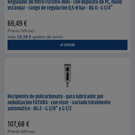
Regulador de filtro FUTURA-mini - con depósito de PC, mano
estándar - rango de regulación 0,5-8 bar - BG 0 - G 1/4"
69,49
€
Precio IVA incl.
más
13,19
€
gastos de envío
al artículo
Recipiente de policarbonato - para lubricador por
nebulización FUTURA - con visor - vaciado totalmente
automático - BG 2 - G 3/8" y G 1/2
107,68
€
Precio IVA incl.