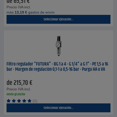
de
65,51
€
Precio IVA incl.
más
13,19
€
gastos de envío
Seleccionar ejecución...
Filtro regulador "FUTURA" - BG 1 a 4 - G 1/4" a G 1" - PE 1,5 a 16
bar - Margen de regulación 0,1-1 a 0,5-16 bar - Purga HA o VA
de
215,70
€
Precio IVA incl.
envío gratuito
(1)
Seleccionar ejecución...