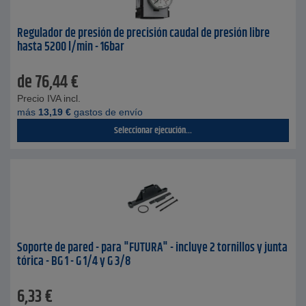
Regulador de presión de precisión caudal de presión libre
hasta 5200 l/min - 16bar
de
76,44
€
Precio IVA incl.
más
13,19
€
gastos de envío
Seleccionar ejecución...
Soporte de pared - para "FUTURA" - incluye 2 tornillos y junta
tórica - BG 1 - G 1/4 y G 3/8
6,33
€