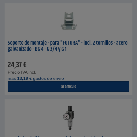
Soporte de montaje - para "FUTURA" - incl. 2 tornillos - acero
galvanizado - BG 4 - G 3/4 y G 1
24,37
€
Precio IVA incl.
más
13,19
€
gastos de envío
al artículo