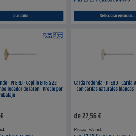
más
13,19
€
gastos de envío
al artículo
Seleccionar ejecución...
ndo - PFERD - Cepillo Ø 16 a 22
Carda redonda - PFERD - Carda 
bellecedor de latón - Precio por
- con cerdas naturales blancas
embalaje
€
de
27,56
€
cl.
Precio IVA incl.
€
gastos de envío
más
13,19
€
gastos de envío