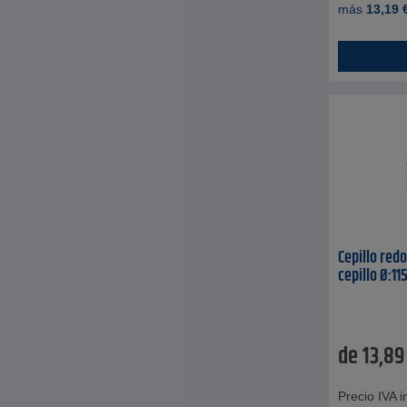
más
13,19
Cepillo red
cepillo Ø:1
de
13,89
Precio IVA in