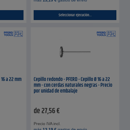
más
13,19
€
gastos de envío
Seleccionar ejecución...
Ø 16 a 22 mm
Cepillo redondo - PFERD - Cepillo Ø 16 a 22
mm - con cerdas naturales negras - Precio
por unidad de embalaje
de
27,56
€
Precio IVA incl.
más
13,19
€
gastos de envío