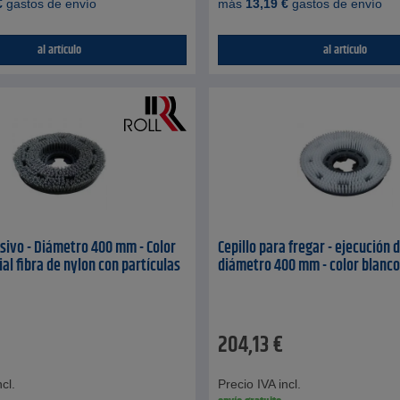
€
gastos de envío
más
13,19
€
gastos de envío
al artículo
al artículo
asivo - Diámetro 400 mm - Color
Cepillo para fregar - ejecución d
ial fibra de nylon con partículas
diámetro 400 mm - color blanco
204,13
€
cl.
Precio IVA incl.