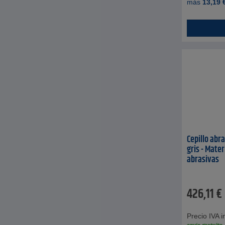
más
13,19
Cepillo abr
gris - Mater
abrasivas
426,11
€
Precio IVA in