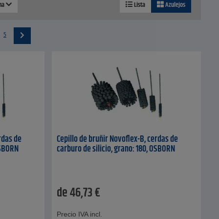
ina
Lista
Azulejos
5
rdas de
Cepillo de bruñir Novoflex-B, cerdas de
OSBORN
carburo de silicio, grano: 180, OSBORN
de
46,73
€
Precio IVA incl.