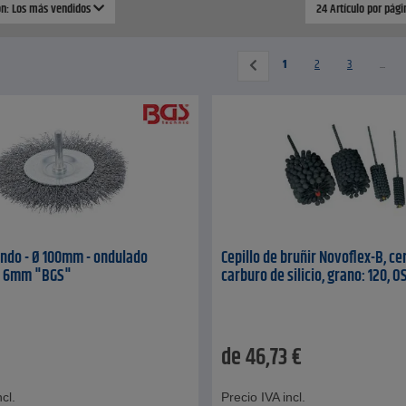
ión: Los más vendidos
24 Artículo por pág
1
2
3
...
ondo - Ø 100mm - ondulado
Cepillo de bruñir Novoflex-B, ce
je 6mm "BGS"
carburo de silicio, grano: 120, 
de
46,73
€
cl.
Precio IVA incl.