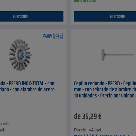
envío gratuito
al artículo
al artículo
da - PFERD INOX-TOTAL - con
Cepillo redondo - PFERD - Cepillo
dada - con alambre de acero
mm - con reborde de alambre de
10 unidades - Precio por unidad
de
35,29
€
ieza)
cl.
Precio IVA incl.