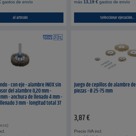
€
gastos de envío
más
13,19
€
gastos de envío
al artículo
Seleccionar ejecución...
ndo - con eje - alambre INOX sin
Juego de cepillos de alambre de
osor del alambre 0,20 mm -
piezas - Ø 25-75 mm
0 mm - anchura de llenado 4 mm -
llenado 3 mm - longitud total 37
unidades - precio por PU
3,87
€
ieza)
cl.
Precio IVA incl.