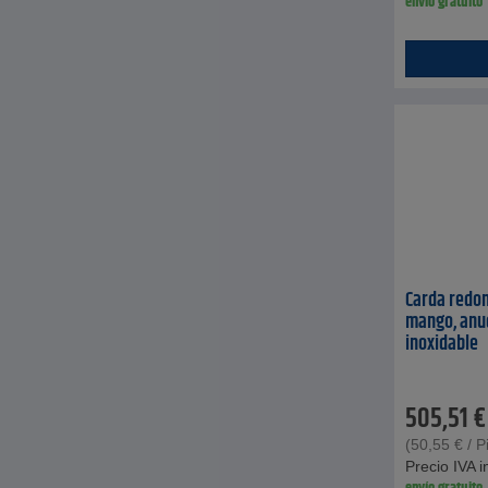
envío gratuito
Carda redon
mango, anu
inoxidable
505,51
€
(
50,55
€
/ P
Precio IVA in