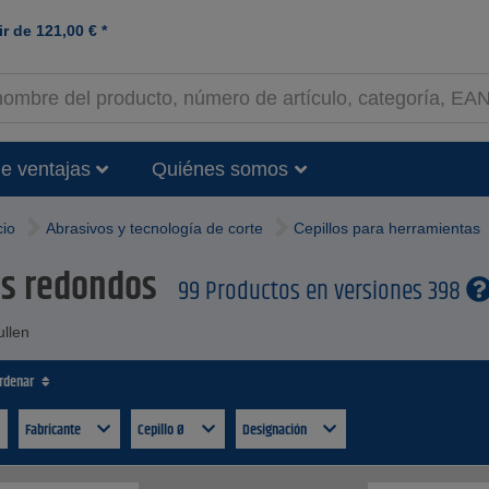
ir de
121,00
€
*
e ventajas
Quiénes somos
cio
Abrasivos y tecnología de corte
Cepillos para herramientas
os redondos
99 Productos en versiones 398
ullen
ordenar
Fabricante
Cepillo Ø
Designación