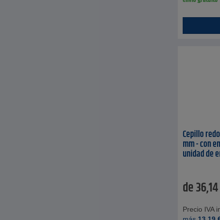
envío gratuito
Cepillo redo
mm - con em
unidad de 
de
36,14
Precio IVA in
más
13,19