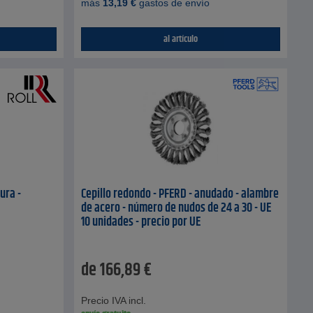
más
13,19
€
gastos de envío
al artículo
ura -
Cepillo redondo - PFERD - anudado - alambre
de acero - número de nudos de 24 a 30 - UE
10 unidades - precio por UE
de
166,89
€
Precio IVA incl.