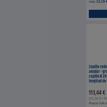
más
13,19
Cepillo redo
anudar - gr
cepillo Ø 2
longitud de 
mm - PU 10 
113,44
€
(
11,34
€
/ P
Precio IVA in