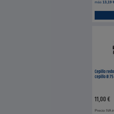
más
13,19
Cepillo red
cepillo Ø:7
11,00
€
Precio IVA in