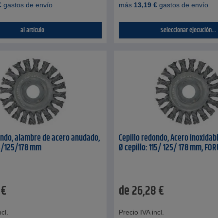
€
gastos de envío
más
13,19
€
gastos de envío
al artículo
Seleccionar ejecución...
ondo, alambre de acero anudado,
Cepillo redondo, Acero inoxidab
15/125/178 mm
Ø cepillo: 115/ 125/ 178 mm, FO
€
de
26,28
€
cl.
Precio IVA incl.