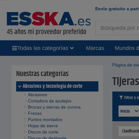
Envío gratuito a part
Todas las categorías
Marcas
Mundos d
Página de ini
Nuestras categorías
Tijera
Abrasivos y tecnología de corte
Abrasivos
Filtrar y 
Cortadora de azulejos
Brocas y sierras de corona
Precio
Fresas
Puntos montados
Hojas de sierra
Clasificac
Discos de corte
Discos de desbaste