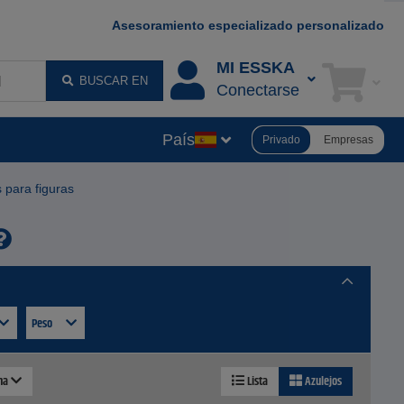
Asesoramiento especializado personalizado
MI ESSKA
BUSCAR EN
Conectarse
País
Privado
Empresas
s para figuras
Peso
ina
Lista
Azulejos