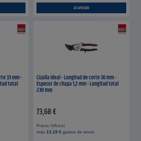
al artículo
rte 33 mm -
Cizalla ideal - Longitud de corte 30 mm -
tud total
Espesor de chapa 1,2 mm - Longitud total
230 mm
73,68
€
Precio IVA incl.
más
13,19
€
gastos de envío