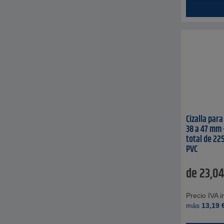
Cizalla para
38 a 47 mm 
total de 22
PVC
de
23,04
Precio IVA in
más
13,19