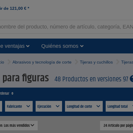
ir de
121,00
€
*
e ventajas
Quiénes somos
cio
Abrasivos y tecnología de corte
Tijeras y cuchillos
Tijera
s para figuras
48 Productos en versiones 97
ordenar
Fabricante
Ejecución
Longitud de corte
Longitud total
ión: Los más vendidos
24 Artículo por pág