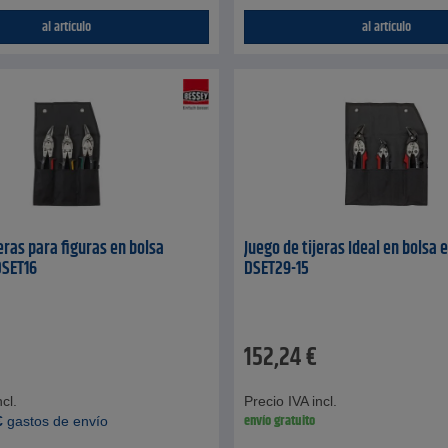
al artículo
al artículo
eras para figuras en bolsa
Juego de tijeras Ideal en bolsa 
DSET16
DSET29-15
152,24
€
cl.
Precio IVA incl.
envío gratuito
€
gastos de envío