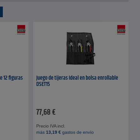
e 12 figuras
Juego de tijeras Ideal en bolsa enrollable
DSET15
77,68
€
Precio IVA incl.
más
13,19
€
gastos de envío