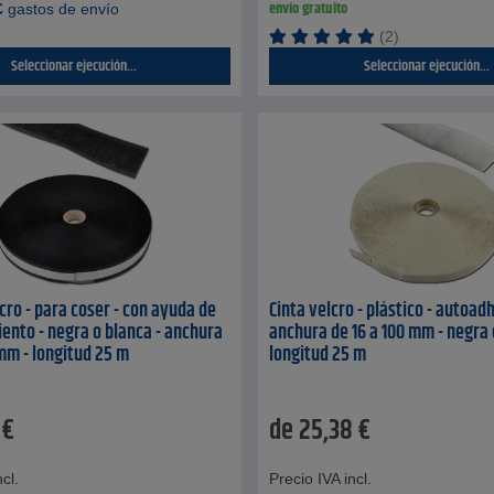
envío gratuito
€
gastos de envío
(2)
Seleccionar ejecución...
Seleccionar ejecución...
cro - para coser - con ayuda de
Cinta velcro - plástico - autoad
ento - negra o blanca - anchura
anchura de 16 a 100 mm - negra 
 mm - longitud 25 m
longitud 25 m
€
de
25,38
€
cl.
Precio IVA incl.