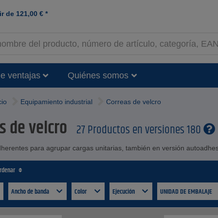
ir de
121,00
€
*
e ventajas
Quiénes somos
cio
Equipamiento industrial
Correas de velcro
s de velcro
27 Productos en versiones 180
herentes para agrupar cargas unitarias, también en versión autoadhe
ordenar
Ancho de banda
Color
Ejecución
UNIDAD DE EMBALAJE