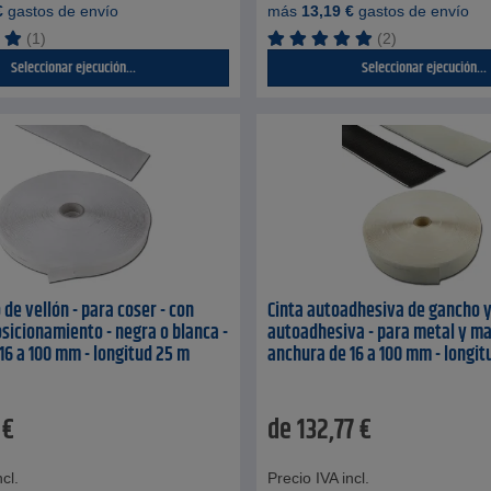
€
gastos de envío
más
13,19
€
gastos de envío
(1)
(2)
Seleccionar ejecución...
Seleccionar ejecución...
 de vellón - para coser - con
Cinta autoadhesiva de gancho y
sicionamiento - negra o blanca -
autoadhesiva - para metal y ma
16 a 100 mm - longitud 25 m
anchura de 16 a 100 mm - longit
€
de
132,77
€
cl.
Precio IVA incl.