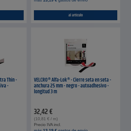
más
13,19
€
gastos de envío
al artículo
tra Thin -
VELCRO® Alfa-Lok® - Cierre seta en seta -
iva -
anchura 25 mm - negro - autoadhesivo -
longitud 3 m
32,42
€
(
10,81
€
/ m)
Precio IVA incl.
más
13,19
€
gastos de envío