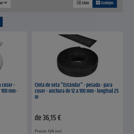
ina
Lista
Azulejos
a coser -
Cinta de seta "Estándar" - pesada - para
a 100 mm -
coser - anchura de 12 a 100 mm - longitud 25
m
de
36,15
€
Precio IVA incl.