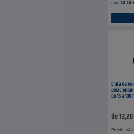
más
13,19
Cinta de vel
posicionami
de 16 a 100
de
13,20
Precio IVA in