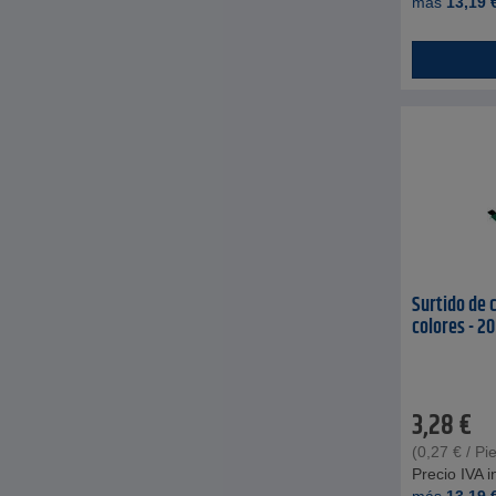
más
13,19
Surtido de c
colores - 2
3,28
€
(
0,27
€
/ Pi
Precio IVA in