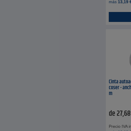
más
13,19
Cinta autoa
coser - anc
m
de
27,68
Precio IVA in