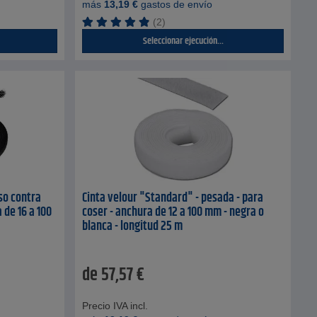
más
13,19
€
gastos de envío
(2)
Seleccionar ejecución...
so contra
Cinta velour "Standard" - pesada - para
 de 16 a 100
coser - anchura de 12 a 100 mm - negra o
blanca - longitud 25 m
de
57,57
€
Precio IVA incl.