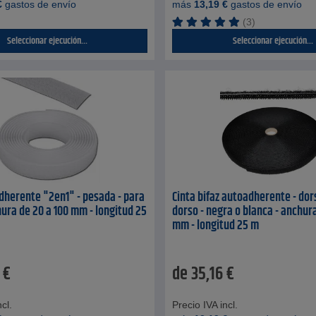
€
gastos de envío
más
13,19
€
gastos de envío
(3)
Seleccionar ejecución...
Seleccionar ejecución...
dherente "2en1" - pesada - para
Cinta bifaz autoadherente - dor
hura de 20 a 100 mm - longitud 25
dorso - negra o blanca - anchura
mm - longitud 25 m
€
de
35,16
€
cl.
Precio IVA incl.