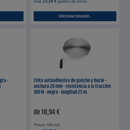
más
13,19
€
gastos de envío
Seleccionar ejecución...
gra -
Cinta autoadhesiva de gancho y bucle -
m
anchura 20 mm - resistencia a la tracción
300 N - negro - longitud 25 m
de
18,94
€
Precio IVA incl.