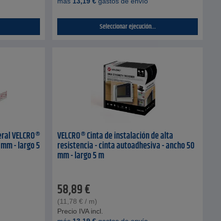
más
13,19
€
gastos de envío
Seleccionar ejecución...
neral VELCRO®
VELCRO® Cinta de instalación de alta
 mm - largo 5
resistencia - cinta autoadhesiva - ancho 50
mm - largo 5 m
58,89
€
(
11,78
€
/ m)
Precio IVA incl.