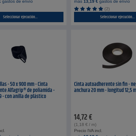
€
gastos de envío
más
13,19
€
gastos de envío
(2)
Seleccionar ejecución...
Seleccionar ejecución...
llas - 50 x 900 mm - Cinta
Cinta autoadherente sin fin - ne
te Alfagrip® de poliamida -
anchura 20 mm - longitud 12,5 
 - con anilla de plástico
14,72
€
(
1,18
€
/ m)
cl.
Precio IVA incl.