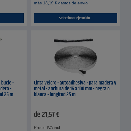
más
13,19
€
gastos de envío
Seleccionar ejecución...
 bucle -
Cinta velcro - autoadhesiva - para madera y
dera -
metal - anchura de 16 a 100 mm - negra o
ud 25 m
blanca - longitud 25 m
de
21,57
€
Precio IVA incl.