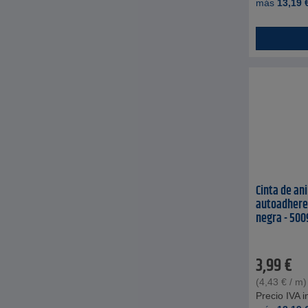
más
13,19
Cinta de ani
autoadheren
negra - 5009
3,99
€
(
4,43
€
/ m)
Precio IVA in