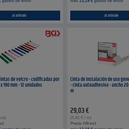
€
gastos de envío
más
13,19
€
gastos de envío
al artículo
al artículo
intas de velcro - codificadas por
Cinta de instalación de uso ge
0 x 190 mm - 12 unidades
- cinta autoadhesiva - ancho 20
m
29,03
€
eza)
(
5,81
€
/ m)
cl.
Precio IVA incl.