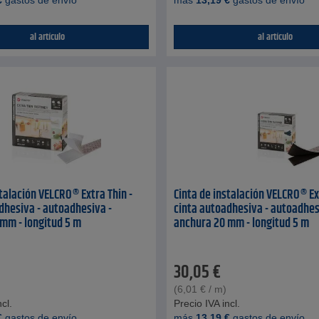
€
gastos de envío
más
13,19
€
gastos de envío
al artículo
al artículo
stalación VELCRO® Extra Thin -
Cinta de instalación VELCRO® Ex
dhesiva - autoadhesiva -
cinta autoadhesiva - autoadhes
mm - longitud 5 m
anchura 20 mm - longitud 5 m
30,05
€
(
6,01
€
/ m)
cl.
Precio IVA incl.
€
gastos de envío
más
13,19
€
gastos de envío