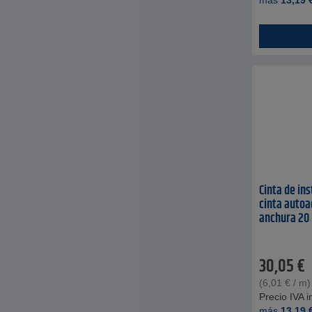
más
13,19
Cinta de in
cinta autoa
anchura 20 
30,05
€
(
6,01
€
/ m)
Precio IVA in
más
13,19