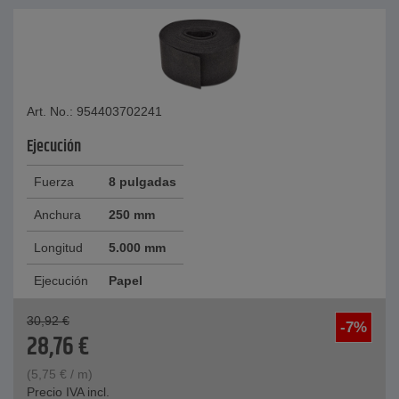
Art. No.: 954403702241
Ejecución
Fuerza
8 pulgadas
Anchura
250 mm
Longitud
5.000 mm
Ejecución
Papel
30,92
€
-7%
28,76
€
(
5,75
€
/ m)
Precio IVA incl.