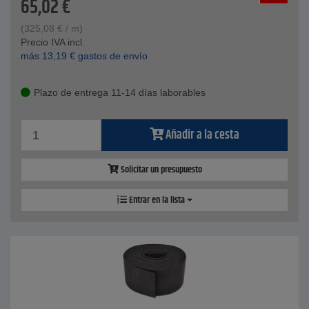
65,02
€
(
325,08
€
/ m)
Precio IVA incl.
más
13,19
€
gastos de envío
Plazo de entrega 11-14 días laborables
Añadir a la cesta
Solicitar un presupuesto
Entrar en la lista