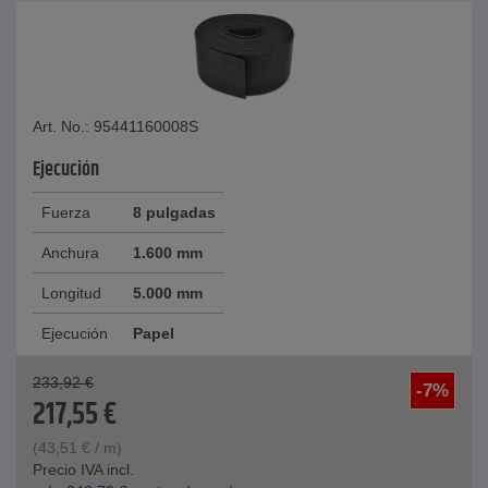
Art. No.: 95441160008S
Ejecución
Fuerza
8 pulgadas
Anchura
1.600 mm
Longitud
5.000 mm
Ejecución
Papel
233,92
€
-7%
217,55
€
(
43,51
€
/ m)
Precio IVA incl.