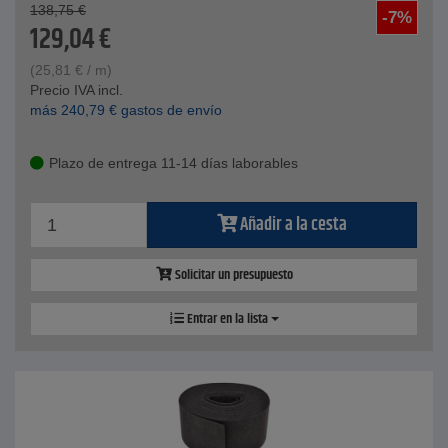
138,75
€
-7%
129,04
€
(
25,81
€
/ m)
Precio IVA incl.
más
240,79
€
gastos de envío
Plazo de entrega 11-14 días laborables
Añadir a la cesta
Solicitar un presupuesto
Entrar en la lista