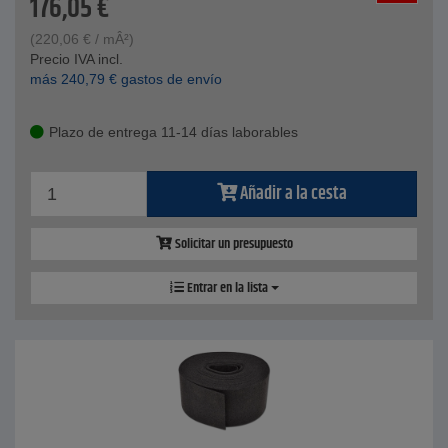
176,05
€
(
220,06
€
/ mÂ²)
Precio IVA incl.
más
240,79
€
gastos de envío
Plazo de entrega 11-14 días laborables
Añadir a la cesta
Solicitar un presupuesto
Entrar en la lista