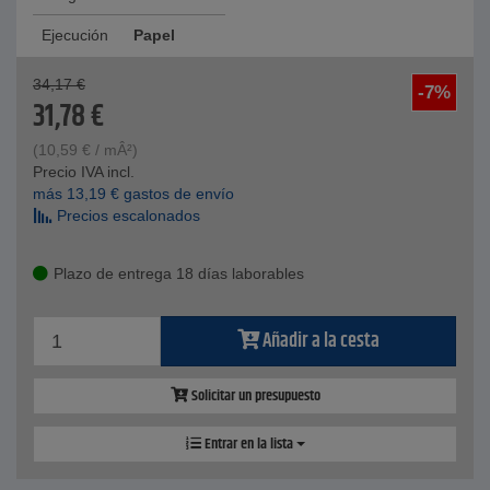
Ejecución
Papel
34,17
€
-7%
31,78
€
(
10,59
€
/ mÂ²)
Precio IVA incl.
más
13,19
€
gastos de envío
Precios escalonados
Plazo de entrega 18 días laborables
Añadir a la cesta
Solicitar un presupuesto
Entrar en la lista