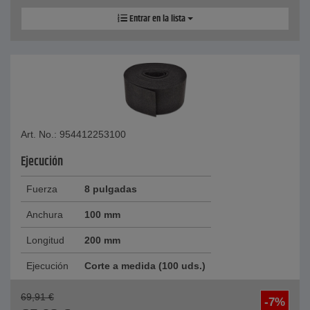
Entrar en la lista
Art. No.: 954412253100
Ejecución
Fuerza
8 pulgadas
Anchura
100 mm
Longitud
200 mm
Ejecución
Corte a medida (100 uds.)
69,91
€
-7%