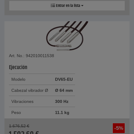
Entrar en la lista
Art. No.: 942010011538
Ejecución
Modelo
DV65-EU
Cabezal vibrador Ø
Ø 64 mm
Vibraciones
300 Hz
Peso
11.1 kg
1.676,52
€
-5%