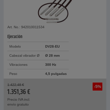
Art. No.: 942010011534
Ejecución
Modelo
DV28-EU
Cabezal vibrador Ø
Ø 28 mm
Vibraciones
300 Hz
Peso
4,5 pulgadas
1.422,48
€
-5%
1.351,36
€
Precio IVA incl.
envío gratuito