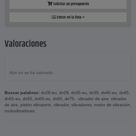
Solicitar un presupuesto
Entrar en la lista
Valoraciones
Aún no se ha valorado
Buscar palabras:
dv28-eu
,
dv28
,
dv35-eu
,
dv35
,
dv45-eu
,
dv45
,
dv55-eu
,
dv55
,
dv65-eu
,
dv65
,
dv75-
,
vibrador de aire
,
vibrador
de aire
,
pistón vibratorio
,
vibrador
,
vibradores
,
motor de vibración
,
motovibradores