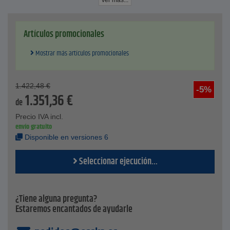
ver más...
Diámetro del cabezal vibrador: Ø 28 mm a Ø 105 mm
Vibraciones: 225 Hz - 308 Hz
Conexión de aire: 1 pulgada interna
Artículos promocionales
recomm. Manguera: Ø 10 mm diámetro interior
Mostrar más artículos promocionales
1.422,48
€
-5%
1.351,36
€
de
Precio IVA incl.
envío gratuito
Disponible en versiones 6
Seleccionar ejecución...
¿Tiene alguna pregunta?
Estaremos encantados de ayudarle