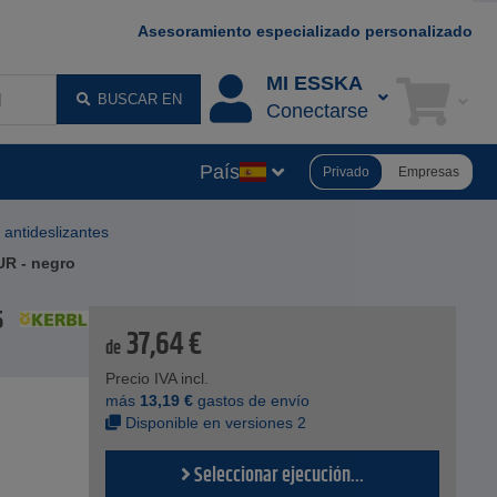
Asesoramiento especializado personalizado
MI ESSKA
BUSCAR EN
Conectarse
País
Privado
Empresas
s antideslizantes
PUR - negro
5
37,64
€
de
Precio IVA incl.
más
13,19
€
gastos de envío
Disponible en versiones 2
Seleccionar ejecución...