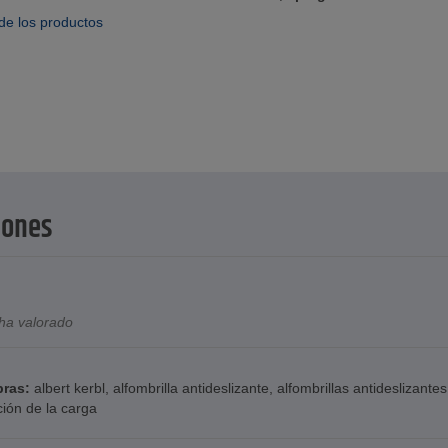
de los productos
iones
ha valorado
bras:
albert kerbl
,
alfombrilla antideslizante
,
alfombrillas antideslizantes
ción de la carga