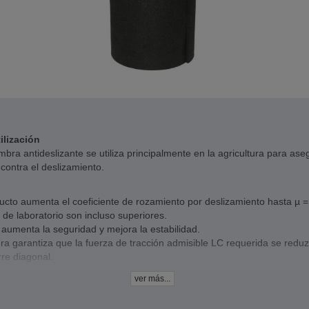
ilización
mbra antideslizante se utiliza principalmente en la agricultura para ase
contra el deslizamiento.
ucto aumenta el coeficiente de rozamiento por deslizamiento hasta µ =
 de laboratorio son incluso superiores.
aumenta la seguridad y mejora la estabilidad.
ra garantiza que la fuerza de tracción admisible LC requerida se redu
re diagonal.
tidad de equipo de amarre necesario se reduce mediante el uso de est
ver más...
ga ya no puede deslizarse.
ucto también es adecuado para la sujeción de cargas en la industria de