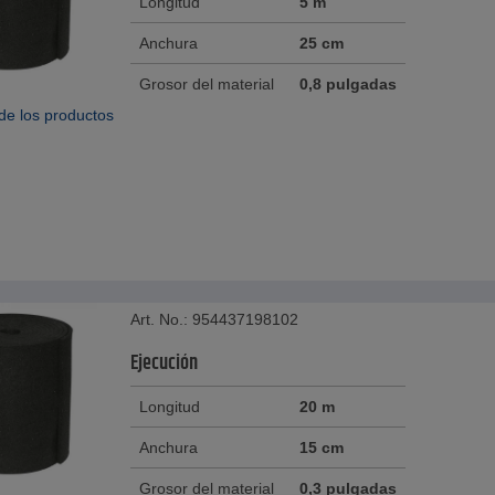
Longitud
5 m
Anchura
25 cm
Grosor del material
0,8 pulgadas
de los productos
Art. No.: 954437198102
Ejecución
Longitud
20 m
Anchura
15 cm
Grosor del material
0,3 pulgadas