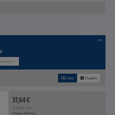
.
al
 opción)
Lista
Cuadro
37,64
€
(
7,53
€
/ m)
Precio IVA incl.