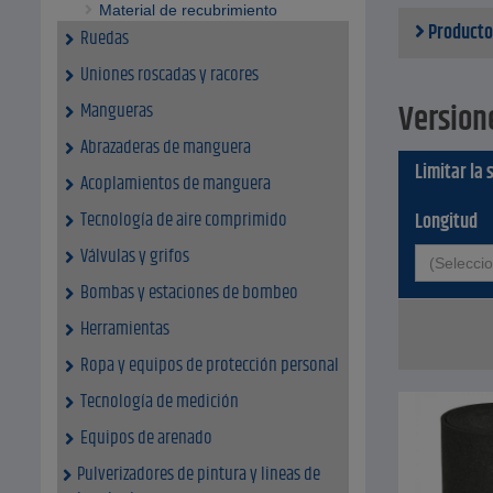
de con
Material de recubrimiento
Producto
La car
Ruedas
Datos tecni
Uniones roscadas y racores
Materi
Dimens
Version
Mangueras
Color:
Abrazaderas de manguera
Limitar la 
Acoplamientos de manguera
Tecnología de aire comprimido
Longitud
Válvulas y grifos
(Selecci
Bombas y estaciones de bombeo
Herramientas
Ropa y equipos de protección personal
Tecnología de medición
Equipos de arenado
Pulverizadores de pintura y lineas de