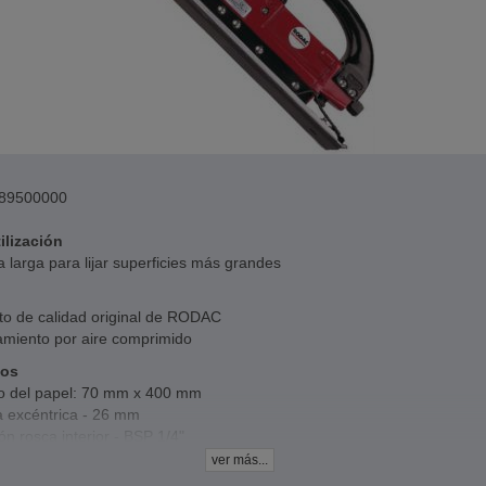
89500000
ilización
a larga para lijar superficies más grandes
to de calidad original de RODAC
amiento por aire comprimido
cos
 del papel: 70 mm x 400 mm
a excéntrica - 26 mm
n rosca interior - BSP 1/4"
 de la manguera - 8 pulgadas
ver más...
dad - 3000 rpm