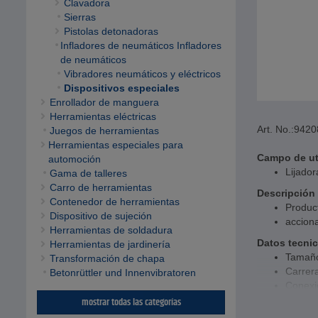
Clavadora
Sierras
Pistolas detonadoras
Infladores de neumáticos Infladores
de neumáticos
Vibradores neumáticos y eléctricos
Dispositivos especiales
Enrollador de manguera
Herramientas eléctricas
Art. No.:
9420
Juegos de herramientas
Herramientas especiales para
Campo de ut
automoción
Lijador
Gama de talleres
Carro de herramientas
Descripción
Contenedor de herramientas
Produc
Dispositivo de sujeción
accion
Herramientas de soldadura
Datos tecni
Herramientas de jardinería
Tamaño
Transformación de chapa
Carrer
Betonrüttler und Innenvibratoren
Conexió
Ø mín.
mostrar todas las categorías
Veloci