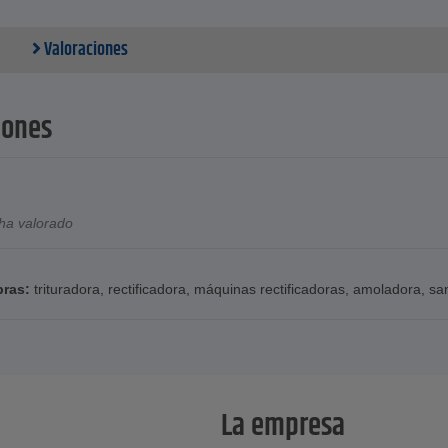
o de aire - 230 l/min
e ruido - 81 Dba
Valoraciones
ón - 14,9 m/s²
iones - 400 mm x 155 mm x 70 mm
 3 pulgadas
iones
ha valorado
bras:
trituradora
,
rectificadora
,
máquinas rectificadoras
,
amoladora
,
sa
La empresa