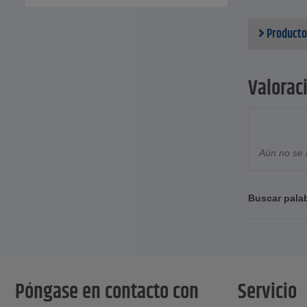
Consum
Nivel d
Producto
Vibraci
Dimens
Peso -
Valorac
Aún no se 
Buscar pala
Póngase en contacto con
Servicio