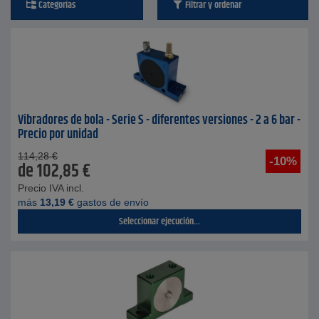
Categorías
Filtrar y ordenar
Vibradores de bola - Serie S - diferentes versiones - 2 a 6 bar -
Precio por unidad
114,28
€
-10%
de
102,85
€
Precio IVA incl.
más
13,19
€
gastos de envío
Seleccionar ejecución...