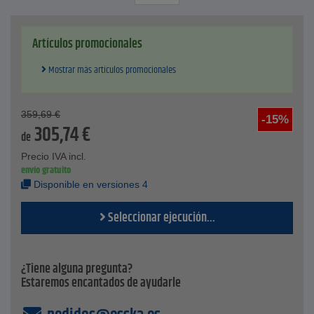
IPE, IPB)
cumple la UVV para suspensión vertical de cargas
funcionamiento óptimo gracias a los rodillos de acero
Artículos promocionales
mecanizados con rodamientos de bolas encapsulados y
lubricados permanentemente
Mostrar más artículos promocionales
el husillo está protegido contra la corrosión mediante
galvanización
Datos tecnicos
359,69
€
-15%
Capacidades de carga - 1,0 t - 5,0 t
305,74
€
de
Precio IVA incl.
envío gratuito
Disponible en versiones 4
Seleccionar ejecución...
¿Tiene alguna pregunta?
Estaremos encantados de ayudarle