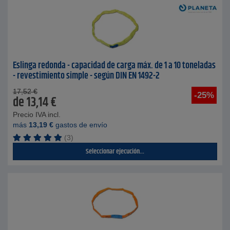
Eslinga redonda - capacidad de carga máx. de 1 a 10 toneladas
- revestimiento simple - según DIN EN 1492-2
17,52
€
-25%
de
13,14
€
Precio IVA incl.
más
13,19
€
gastos de envío
(3)
Seleccionar ejecución...