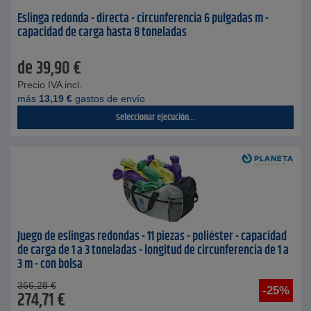
Eslinga redonda - directa - circunferencia 6 pulgadas m -
capacidad de carga hasta 8 toneladas
de
39,90
€
Precio IVA incl.
más
13,19
€
gastos de envío
Seleccionar ejecución...
Juego de eslingas redondas - 11 piezas - poliéster - capacidad
de carga de 1 a 3 toneladas - longitud de circunferencia de 1 a
3 m - con bolsa
366,28
€
-25%
274,71
€