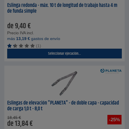
Eslinga redonda - máx. 10 t de longitud de trabajo hasta 4 m
de funda simple
de
9,40
€
Precio IVA incl.
más
13,19
€
gastos de envío
(1)
Seleccionar ejecución...
Eslingas de elevación "PLANETA" - de doble capa - capacidad
de carga 1,0 t - 8,0 t
18,45
€
-25%
de
13,84
€