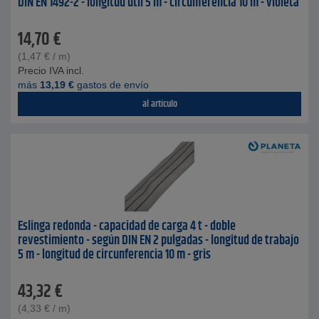
DIN EN 1492-2 - longitud útil 5 m - circunferencia 10 m - violeta
14,70
€
(
1,47
€
/ m)
Precio IVA incl.
más
13,19
€
gastos de envío
al artículo
Eslinga redonda - capacidad de carga 4 t - doble
revestimiento - según DIN EN 2 pulgadas - longitud de trabajo
5 m - longitud de circunferencia 10 m - gris
43,32
€
(
4,33
€
/ m)