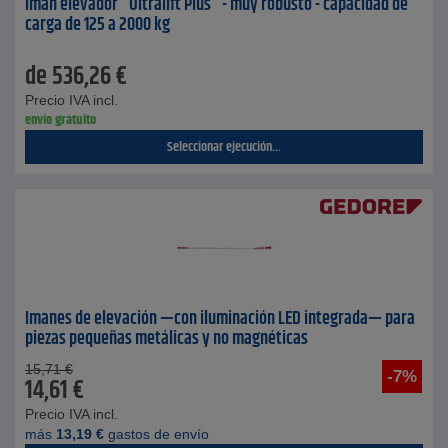
Imán elevador "Ultralift Plus" - muy robusto - capacidad de
carga de 125 a 2000 kg
de
536,26
€
Precio IVA incl.
envío gratuito
Seleccionar ejecución...
Imanes de elevación —con iluminación LED integrada— para
piezas pequeñas metálicas y no magnéticas
15,71
€
-7%
14,61
€
Precio IVA incl.
más
13,19
€
gastos de envío