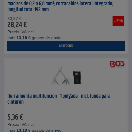
macizos de 0,2 a 6,0 mm²; cortacables lateral integrado;
longitud total 192 mm
30,37
€
-7%
28,24
€
Precio IVA incl.
más
13,19
€
gastos de envío
al artículo
Herramienta multifunción - 1 pulgada - incl. funda para
cinturón
5,36
€
Precio IVA incl.
más
13,19
€
gastos de envío