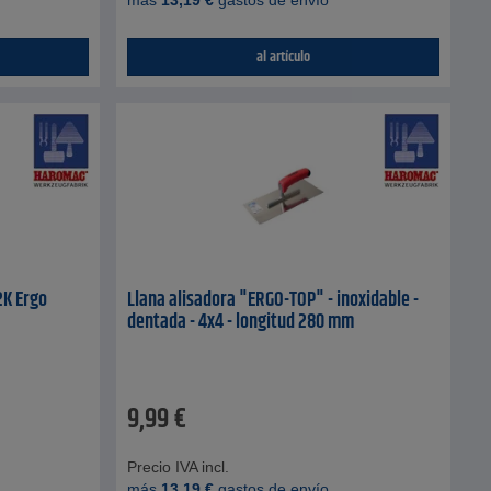
más
13,19
€
gastos de envío
al artículo
2K Ergo
Llana alisadora "ERGO-TOP" - inoxidable -
dentada - 4x4 - longitud 280 mm
9,99
€
Precio IVA incl.
más
13,19
€
gastos de envío