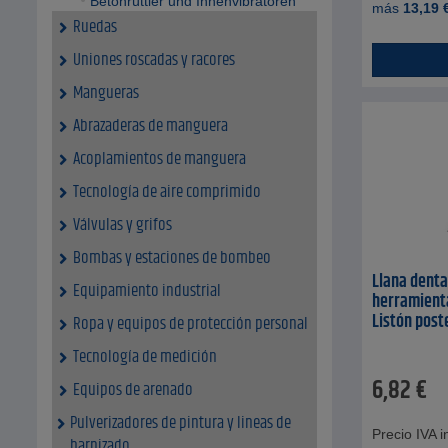
Betonrüttler und Innenvibratoren
más
13,19
Ruedas
Uniones roscadas y racores
Mangueras
Abrazaderas de manguera
Acoplamientos de manguera
Tecnología de aire comprimido
Válvulas y grifos
Bombas y estaciones de bombeo
Llana denta
Equipamiento industrial
herramienta
Listón post
Ropa y equipos de protección personal
Tecnología de medición
6,82
€
Equipos de arenado
Pulverizadores de pintura y lineas de
Precio IVA in
barnizado