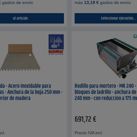
€
gastos de envío
más
13,19
€
gastos de envío
al artículo
Seleccionar ejecución...
da - Acero inoxidable para
Rodillo para mortero - MR 240 -
s - Anchura de la hoja 250 mm -
bloques de ladrillo - anchura de
erior de madera
240 mm - con reducción a 175 
691,72
€
cl.
Precio IVA incl.