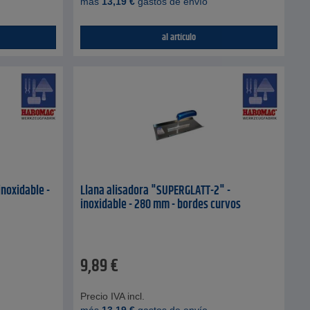
más
13,19
€
gastos de envío
al artículo
inoxidable -
Llana alisadora "SUPERGLATT-2" -
inoxidable - 280 mm - bordes curvos
9,89
€
Precio IVA incl.