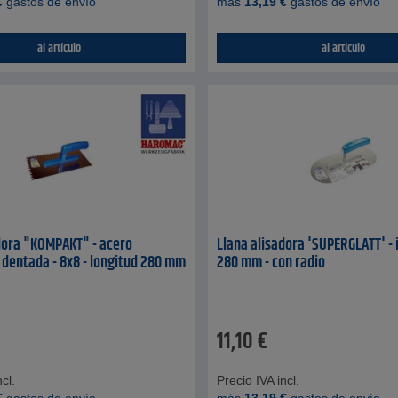
€
gastos de envío
más
13,19
€
gastos de envío
al artículo
al artículo
dora "KOMPAKT" - acero
Llana alisadora 'SUPERGLATT' - 
- dentada - 8x8 - longitud 280 mm
280 mm - con radio
11,10
€
cl.
Precio IVA incl.