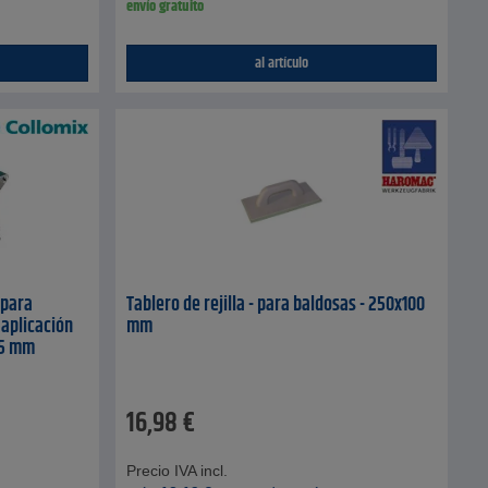
envío gratuito
al artículo
 para
Tablero de rejilla - para baldosas - 250x100
 aplicación
mm
25 mm
16,98
€
Precio IVA incl.