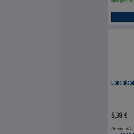
envío gratuito
Llana alis
6,38
€
Precio IVA in