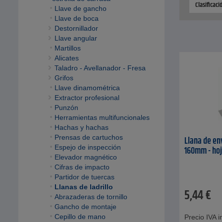
Clasificac
Llave de gancho
Llave de boca
Destornillador
Llave angular
Martillos
Alicates
Taladro - Avellanador - Fresa
Grifos
Llave dinamométrica
Extractor profesional
Punzón
Herramientas multifuncionales
Hachas y hachas
Prensas de cartuchos
Llana de eny
Espejo de inspección
160mm - hoj
Elevador magnético
Cifras de impacto
Partidor de tuercas
Llanas de ladrillo
5,44
€
Abrazaderas de tornillo
Gancho de montaje
Cepillo de mano
Precio IVA in