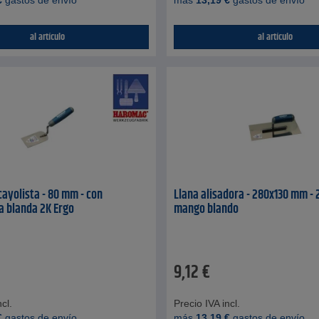
€
gastos de envío
más
13,19
€
gastos de envío
al artículo
al artículo
cayolista - 80 mm - con
Llana alisadora - 280x130 mm - 
 blanda 2K Ergo
mango blando
9,12
€
cl.
Precio IVA incl.
€
gastos de envío
más
13,19
€
gastos de envío