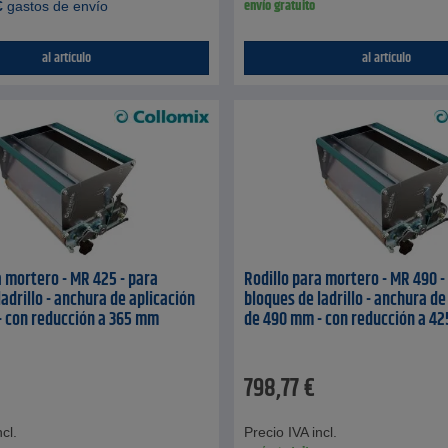
envío gratuito
€
gastos de envío
al artículo
al artículo
a mortero - MR 425 - para
Rodillo para mortero - MR 490 -
adrillo - anchura de aplicación
bloques de ladrillo - anchura de
- con reducción a 365 mm
de 490 mm - con reducción a 4
798,77
€
cl.
Precio IVA incl.