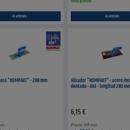
envío gratuito
al artículo
al artículo
adora "KOMPAKT" - 280 mm
Alisador "KOMPAKT" - acero ino
dentado - 4x4 - longitud 280 m
6,15
€
cl.
Precio IVA incl.