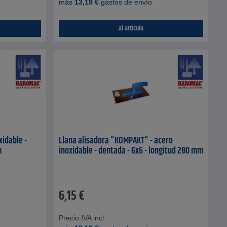
más
13,19
€
gastos de envío
al artículo
xidable -
Llana alisadora "KOMPAKT" - acero
m
inoxidable - dentada - 6x6 - longitud 280 mm
6,15
€
Precio IVA incl.