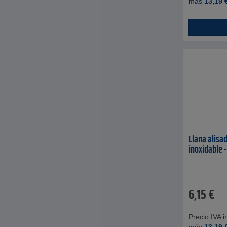
más
13,19
Llana alisa
inoxidable 
6,15
€
Precio IVA in