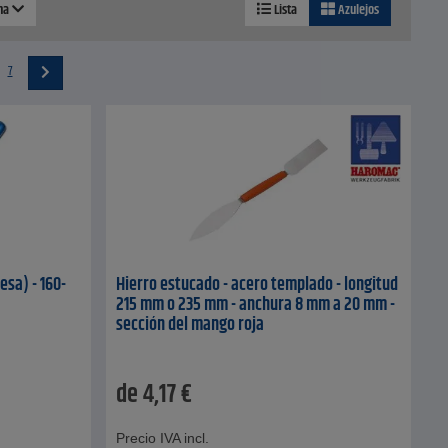
ina
Lista
Azulejos
7
esa) - 160-
Hierro estucado - acero templado - longitud
215 mm o 235 mm - anchura 8 mm a 20 mm -
sección del mango roja
de
4,17
€
Precio IVA incl.