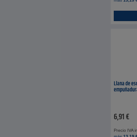
más
13,19
Llana de es
empuñadura
6,91
€
Precio IVA in
más
13,19