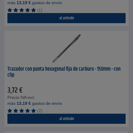
más
13,19
€
gastos de envío
(1)
al artículo
Trazador con punta hexagonal fija de carburo - 150mm - con
clip
3,72
€
Precio IVA incl.
más
13,19
€
gastos de envío
(2)
al artículo