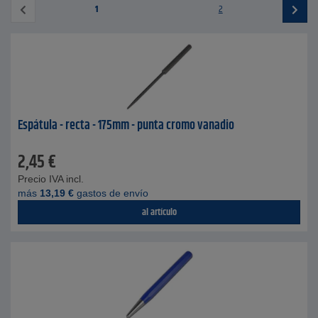
1
2
Espátula - recta - 175mm - punta cromo vanadio
2,45
€
Precio IVA incl.
más
13,19
€
gastos de envío
al artículo