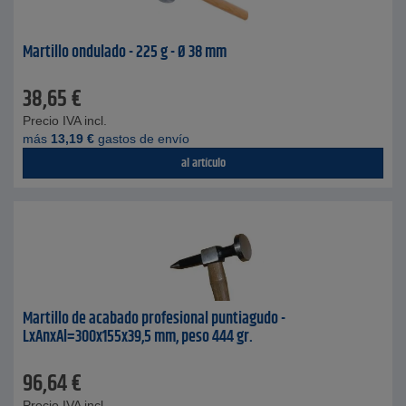
Martillo ondulado - 225 g - Ø 38 mm
38,65
€
Precio IVA incl.
más
13,19
€
gastos de envío
al artículo
Martillo de acabado profesional puntiagudo -
LxAnxAl=300x155x39,5 mm, peso 444 gr.
96,64
€
Precio IVA incl.