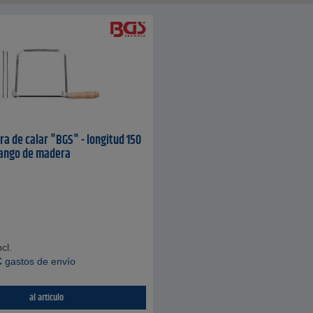
ra de calar "BGS" - longitud 150
ango de madera
cl.
€
gastos de envío
al artículo