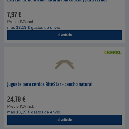
Estrella de dentición natural (sin cadena) para cerdos
7,97
€
Precio IVA incl.
más
13,19
€
gastos de envío
al artículo
Juguete para cerdos BiteStar - caucho natural
24,78
€
Precio IVA incl.
más
13,19
€
gastos de envío
al artículo