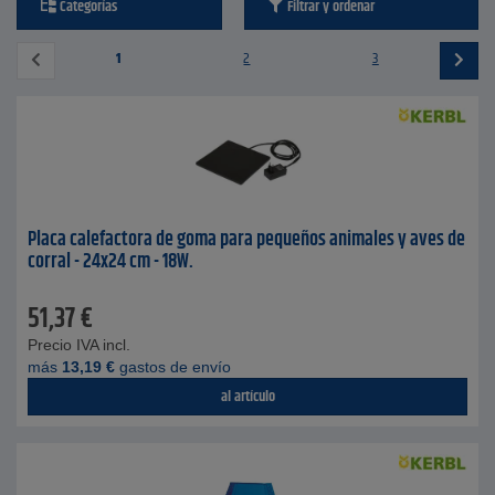
Categorías
Filtrar y ordenar
1
2
3
Placa calefactora de goma para pequeños animales y aves de
corral - 24x24 cm - 18W.
51,37
€
Precio IVA incl.
más
13,19
€
gastos de envío
al artículo