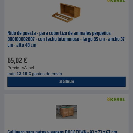
Nido de puesta - para cobertizo de animales pequeños
890100082807 - con techo bituminoso - largo 85 cm - ancho 37
cm - alto 48 cm
65,02
€
Precio IVA incl.
más
13,19
€
gastos de envío
al artículo
Gallinero para patos y gansos DUCK TOWN - 93 x 73 x 67 cm