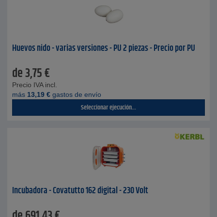
Huevos nido - varias versiones - PU 2 piezas - Precio por PU
de
3,75
€
Precio IVA incl.
más
13,19
€
gastos de envío
Seleccionar ejecución...
Incubadora - Covatutto 162 digital - 230 Volt
de
691,43
€